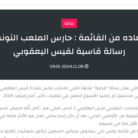
رياضة
اده من القائمة : حارس الملعب التو
رسالة قاسية لقيس اليعقوبي
2024.11.08 09:55
مي هلال رسالة "مدوية" للجهاز الفني لمنتخب تونس بقيادة قيس اليعقوبي
 مدغشقر ثم غامبيا الأسبوع المقبل في تصفيات كأس أمم إفريقيا 2025.
واستدعى المدرب المؤقت للمنتخب التونسي قيس اليعقوبي 3 حراس مرمى هم : أ
فية من الأولمبي الباجي، بعد أن كان إسم سامي هلال هو الأكثر تداولا في 
لأول مرة في مسيرته.
استبعاد هلال (35 عاما) من قائمة تونس التي ستخوض مباراتين حاسمتين للتأهل للنهائيات الق