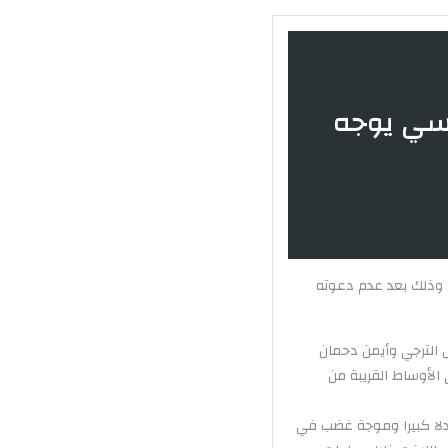
نسي يوجه
 وذلك بعد عدم دعوته
مان الله مميش حارس الترجي وأيمن دحمان
الأوساط القريبة من
ارية جدلا كبيرا وموجة غضب في