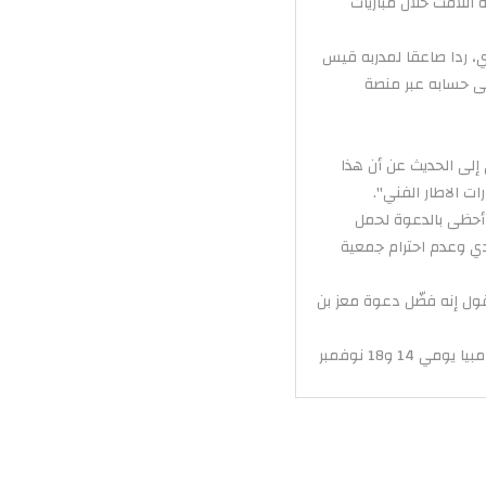
اللافت خلال مباريات
ي، ردا صاعقا لمدربه قيس
لى حسابه عبر منصة
لى الحديث عن أن هذا
ت الاطار الفني".
 أحظى بالدعوة لحمل
دي وعدم احترام جمعية
ل إنه فضّل دعوة معز بن
يشار إلى أن تونس التي تحتل صدارة المجموعة الأولى لتصفيات أمم إفريقيا 2025، ستواجه مدغشقر و غامبيا يومي 14 و18 نوفمبر