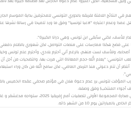
 وبين مشجعيه، الذين اعتبروا عدم دعوة الحارس تعد مظلمة كبيرة بعد تألقه 
في النتائج اللافتة لفريقه بالدوري التونسي للمحترفين بداية الموسم الجار
هل عمدا وعدم اعتباره "لاعبا تونسيا" وفق ما ورد تلميحا في رسالة نشرها ع
لدار للأسف، لكني سأبقى ابن تونس، وهي درانا الكبيرة".
على فضح هكذا ممارسات على منصات التواصل، لكن شعوري بالظلم دفعني إ
حابه، وللأسف لست منهم، بالرغم أني أحترم بلادي، وأحترم علم تونس وخيارا
ب التونسي: "يعلم الله حجم المعاناة التي مررت بها، والتضحيات من أجل أن
ظر أن تتم دعوتي منذ التربص الماضي، لكن سامح الله من كان وراء استبعا
سي".
ب المؤقت لتونس برر عدم دعوة هلال في مؤتمر صحفي عقده الخميس بالقو
عرف أجواء المنتخب) وفق وصفه.
لمباراتين يوم 10 من الشهر ذاته.