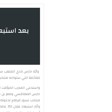
بعد استبع
وجّه حارس نادي الملعب سا
للقائمة التي ستواجه منتخبي
حارس الصفاقسي ومعز بن شري
منتخب نسور قرطاج لدعوته 
وأثار 