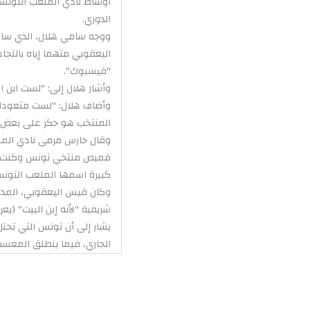
أوساط نادي الملعب التونسي
الدوري.
ووجه سامي هلال، الذي ساهم 
اليعقوبي متهما إياه بالتجا
"فيسبوك".
وأشار هلال إلى: "لست ابن ا
وأضاف هلال: "لست متعودا 
المنتخب هو حكر على بعض أص
وقال حارس مرمى نادي الملع
قميص منتخي تونس وكنت أنت
كبيرة اسمها الملعب التون
وكان قيس اليعقوبي، المدر
شريفية "لأنه إبن البيت" (ي
الجاري، فيما ينطلق المعسكر الخاص با