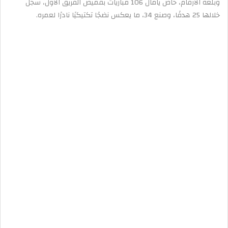
وبلغة الأرقام، خاض يامال 106 مباريات بقميص الفريق الأول، سجل
خلالها 25 هدفًا، وصنع 34، ما يعكس نضجًا تكتيكيًا نادرًا لعمره.