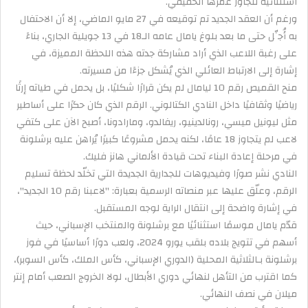
استثنائية تتجاوز عمرها الحقيقي.
ورغم أن العقد الجديد تم توقيعه في 27 مايو الماضي، إلا أن الاحتفال
به أُجِّل حتى ما بعد بلوغ يامال عامه الـ18 في 13 جويلية الجاري، بناءً
على رغبة اللاعب الذي أراد مشاركة جدته هذه اللحظة المميزة، في
إشارة إلى الارتباط العائلي الذي يُشكل جزءًا من مسيرته.
منح القميص رقم 10 ليامال لم يكن قرارًا شكليًا، بل يحمل في طياته إرثًا
رياضيًا وثقافيًا داخل النادي الكتالوني. الرقم الذي كان حكرًا على أساطير
مثل ليونيل ميسي، رونالدينيو، ريفالدو، ومارادونا، أصبح الآن على كتفي
لاعب لم يتجاوز 18 عامًا، لكنه يحمل مشروعًا كبيرًا يُراهن عليه برشلونة
في مرحلة إعادة البناء تحت قيادة الألماني هانز فليك.
النادي نشر صورًا وفيديوهات للجدارية الجديدة التي تخلّد لحظة تسليم
الرقم، وعلّق عليها عبر منصاته الرسمية بعبارة: "لاعبنا رقم 10 الجديد"،
في إشارة واضحة إلى انتقال الراية لوجه المستقبل.
قدّم يامال موسمًا استثنائيًا مع برشلونة والمنتخب الإسباني، حيث
أسهم في تتويج بلاده بلقب يورو 2024، ولعب دورًا أساسيًا في فوز
برشلونة بـالثلاثية المحلية (الدوري الإسباني، كأس الملك، كأس السوبر)،
كما اقترب من التأهل لنهائي دوري الأبطال، لولا الخروج الصعب أمام إنتر
ميلان في نصف النهائي.