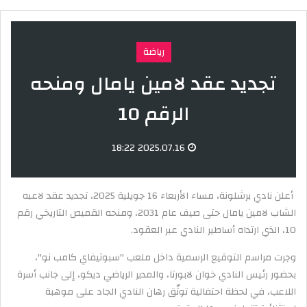
رياضة
تجديد عقد لامين يامال ومنحه
الرقم 10
2025.07.16 18:22
أعلن نادي برشلونة، مساء الأربعاء 16 جويلية 2025، تجديد عقد لاعبه
الشاب لامين يامال حتى صيف عام 2031، ومنحه القميص التاريخي رقم
10، الذي ارتداه أساطير النادي عبر العقود.
وجرت مراسم التوقيع الرسمية داخل ملعب "سبوتيفاي كامب نو"،
بحضور رئيس النادي خوان لابورتا، والمدير الرياضي ديكو، إلى جانب أسرة
اللاعب، في لحظة احتفالية توثّق رهان النادي الجاد على موهبة