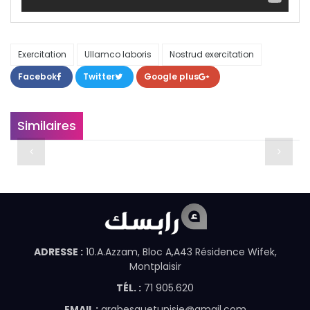
Exercitation
Ullamco laboris
Nostrud exercitation
Facebok
Twitter
Google plus
Similaires
21.11.2017 15:48
ADRESSE :
10.A.Azzam, Bloc A,A43 Résidence Wifek,
Montplaisir
TÉL. :
71 905.620
EMAIL :
arabesquetunisie@gmail.com