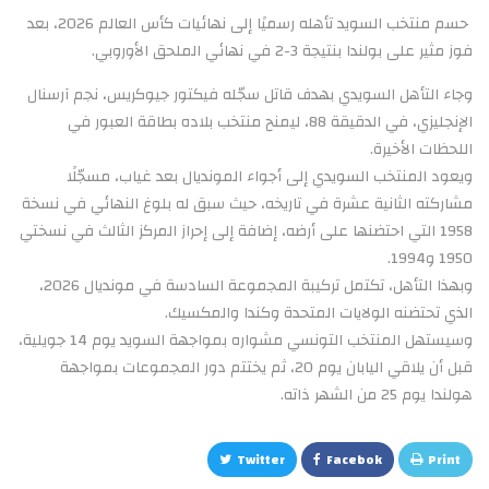
حسم منتخب السويد تأهله رسميًا إلى نهائيات كأس العالم 2026، بعد
فوز مثير على بولندا بنتيجة 3-2 في نهائي الملحق الأوروبي.
وجاء التأهل السويدي بهدف قاتل سجّله فيكتور جيوكريس، نجم آرسنال
الإنجليزي، في الدقيقة 88، ليمنح منتخب بلاده بطاقة العبور في
اللحظات الأخيرة.
ويعود المنتخب السويدي إلى أجواء المونديال بعد غياب، مسجّلًا
مشاركته الثانية عشرة في تاريخه، حيث سبق له بلوغ النهائي في نسخة
1958 التي احتضنها على أرضه، إضافة إلى إحراز المركز الثالث في نسختي
1950 و1994.
وبهذا التأهل، تكتمل تركيبة المجموعة السادسة في مونديال 2026،
الذي تحتضنه الولايات المتحدة وكندا والمكسيك.
وسيستهل المنتخب التونسي مشواره بمواجهة السويد يوم 14 جويلية،
قبل أن يلاقي اليابان يوم 20، ثم يختتم دور المجموعات بمواجهة
هولندا يوم 25 من الشهر ذاته.
Twitter
Facebok
Print